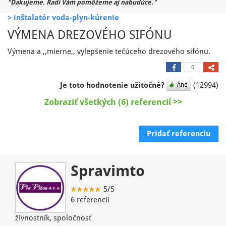
"Ďakujeme. Radi Vám pomôžeme aj nabudúce."
> inštalatér voda-plyn-kúrenie
VÝMENA DREZOVÉHO SIFÓNU
Výmena a ,,mierne,, vylepšenie tečúceho drezového sifónu.
0
Je toto hodnotenie užitočné?
(12994)
Zobraziť všetkých (6) referencií >>
Pridať referenciu
Spravimto
5/5
6 referencií
živnostník, spoločnosť