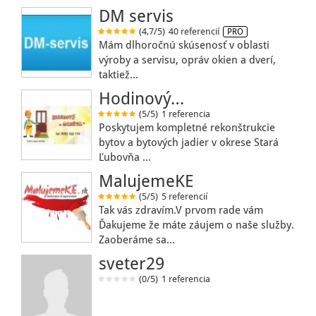
DM servis
(4,7/5)
40 referencií
PRO
Mám dlhoročnú skúsenosť v oblasti
výroby a servisu, opráv okien a dverí,
taktiež…
Hodinový…
(5/5)
1 referencia
Poskytujem kompletné rekonštrukcie
bytov a bytových jadier v okrese Stará
Ľubovňa …
MalujemeKE
(5/5)
5 referencií
Tak vás zdravím.V prvom rade vám
Ďakujeme že máte záujem o naše služby.
Zaoberáme sa…
sveter29
(0/5)
1 referencia