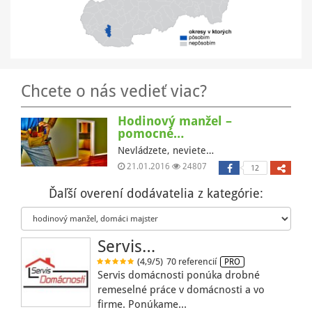
Chcete o nás vedieť viac?
Hodinový manžel –
pomocné…
Nevládzete, neviete…
21.01.2016
24807
12
Ďaľší overení dodávatelia z kategórie:
Servis…
(4,9/5)
70 referencií
PRO
Servis domácnosti ponúka drobné
remeselné práce v domácnosti a vo
firme. Ponúkame…