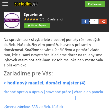
Toggle
Prihlásenie
navigation
Spravimto
5/5
6 referencií
0
Mám záujem
Na spravimto.sk si vyberiete z pestrej ponuky rôznorodých
služieb. Naše služby vám pomôžu hlavne s prácami v
domácnosti. Snažíme sa vám uľahčiť život a pomôcť všade
tam, kde si sami nevystačíte. Kladieme dôraz na to, aby sme
vyhoveli vašim požiadavkám. Pôsobíme lokálne v meste Šaľa
a blízkom okolí.
Zariadime pre Vás:
> hodinový manžel, domáci majster (4)
|
|
drobné opravy a úpravy
stavebné práce
vŕtanie do panelu
|
výmena zámkov, FAB vložiek, kľučiek