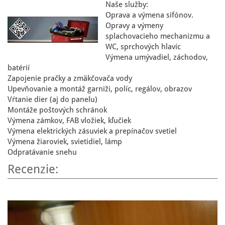
Naše služby:
Oprava a výmena sifónov.
Opravy a výmeny
splachovacieho mechanizmu a
WC, sprchových hlavíc
Výmena umývadiel, záchodov,
batérií
Zapojenie pračky a zmäkčovača vody
Upevňovanie a montáž garniži, políc, regálov, obrazov
Vŕtanie dier (aj do panelu)
Montáže poštových schránok
Výmena zámkov, FAB vložiek, kľučiek
Výmena elektrických zásuviek a prepínačov svetiel
Výmena žiaroviek, svietidiel, lámp
Odpratávanie snehu
Recenzie: